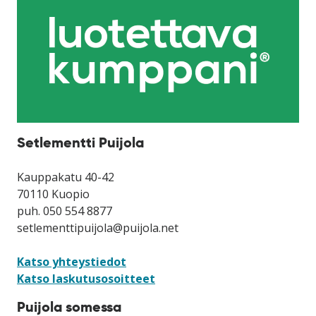
Setlementti Puijola
Kauppakatu 40-42
70110 Kuopio
puh. 050 554 8877
setlementtipuijola@puijola.net
Katso yhteystiedot
Katso laskutusosoitteet
Puijola somessa