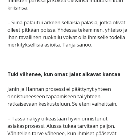
ihmisten parissa ja kokea olevansa muutakin kuin
kriisinsä.
– Siinä palautui arkeen sellaisia palasia, jotka olivat
olleet pitkään poissa. Yhdessä tekeminen, yhteisö ja
ihan tavallinen ruokailu voivat olla ihmiselle todella
merkityksellisiä asioita, Tanja sanoo.
Tuki vähenee, kun omat jalat alkavat kantaa
Janin ja Hannan prosessi ei päättynyt yhteen
onnistuneeseen tapaamiseen tai yhteen
ratkaisevaan keskusteluun. Se eteni vaiheittain.
– Tässä näkyy oikeastaan hyvin onnistunut
asiakasprosessi. Alussa tukea tarvitaan paljon.
Vähitellen tarve vähenee, kun ihmiset pääsevät