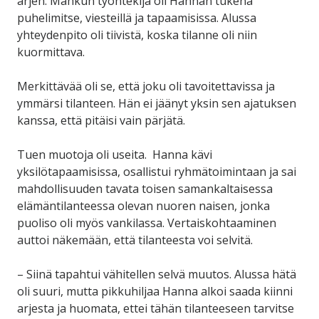
arjen. Mahkun työntekijä oli Hannan tukena
puhelimitse, viesteillä ja tapaamisissa. Alussa
yhteydenpito oli tiivistä, koska tilanne oli niin
kuormittava.
Merkittävää oli se, että joku oli tavoitettavissa ja
ymmärsi tilanteen. Hän ei jäänyt yksin sen ajatuksen
kanssa, että pitäisi vain pärjätä.
Tuen muotoja oli useita. Hanna kävi
yksilötapaamisissa, osallistui ryhmätoimintaan ja sai
mahdollisuuden tavata toisen samankaltaisessa
elämäntilanteessa olevan nuoren naisen, jonka
puoliso oli myös vankilassa. Vertaiskohtaaminen
auttoi näkemään, että tilanteesta voi selvitä.
– Siinä tapahtui vähitellen selvä muutos. Alussa hätä
oli suuri, mutta pikkuhiljaa Hanna alkoi saada kiinni
arjesta ja huomata, ettei tähän tilanteeseen tarvitse