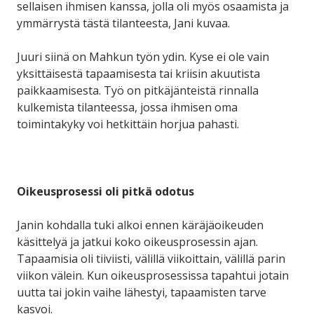
sellaisen ihmisen kanssa, jolla oli myös osaamista ja
ymmärrystä tästä tilanteesta, Jani kuvaa.
Juuri siinä on Mahkun työn ydin. Kyse ei ole vain
yksittäisestä tapaamisesta tai kriisin akuutista
paikkaamisesta. Työ on pitkäjänteistä rinnalla
kulkemista tilanteessa, jossa ihmisen oma
toimintakyky voi hetkittäin horjua pahasti.
Oikeusprosessi oli pitkä odotus
Janin kohdalla tuki alkoi ennen käräjäoikeuden
käsittelyä ja jatkui koko oikeusprose
ssin ajan.
Tapaamisia oli tiiviisti, välillä viikoittain, välillä parin
viikon välein. Kun oikeusprosessissa tapahtui jotain
uutta tai jokin vaihe lähestyi, tapaamisten tarve
kasvoi.