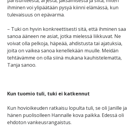
parisuhteesta, arjesta, jaksamisesta ja siitä, miten
ihminen voi ylipäätään pysyä kiinni elämässä, kun
tulevaisuus on epävarma.
– Tuki on hyvin konkreettisesti sitä, että ihminen saa
sanoa ääneen ne asiat, jotka mielessä liikkuvat. Ne
voivat olla pelkoja, häpeää, ahdistusta tai ajatuksia,
joita on vaikea sanoa kenellekään muulle. Meidän
tehtävämme on olla siinä mukana kauhistelematta,
Tanja sanoo.
Kun tuomio tuli, tuki ei katkennut
Kun hovioikeuden ratkaisu lopulta tuli, se oli Janille ja
hänen puolisolleen Hannalle kova paikka. Edessä oli
ehdoton vankeusrangaistus.