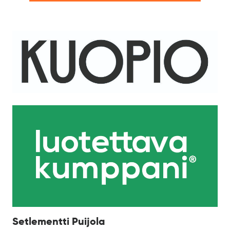
Setlementti Puijola