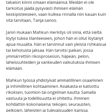
takaisin kiinni omaan elämäänsä. Meidän ei ole
tarkoitus jäädä pysyvästi ihmisen elämän
keskipisteeseen, vaan kulkea rinnalla niin kauan kuin
sitä tarvitaan, Tanja sanoo.
Janin mukaan Mahkun merkitys oli siinä, että sieltä
löytyi tukea tilanteeseen, johon hän ei ollut löytänyt
apua muualta. Hän ei tarvinnut vain yleistä rohkaisua
tai kehotusta jaksaa. Hän tarvitsi paikan, jossa
ymmärrettiin rikosprosessin, häpeän, pelon,
läheissuhteiden ja vankeuden vaikutuksia ihmisen
elämään.
Mahkun työssä yhdistyivät ammatillinen osaaminen
ja inhimillinen kohtaaminen. Asiakasta ei katsottu
rikoksen, tuomion tai ongelman kautta. Samalla
vastuuta ja todellisuutta ei ohitettu. Ihminen
kohdattiin kokonaisena: tekojen, seurausten,
pelkojen, läheisten ja tulevaisuuden kanssa.