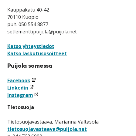
Kauppakatu 40-42
70110 Kuopio
puh. 050 554 8877
setlementtipuijola@puijola.net
Katso yhteystiedot
Katso laskutusosoitteet
Puijola somessa
(linkki
Facebook
(linkki
avataan
Linkedin
avataan
uuteen
(linkki
Instagram
uuteen
ikkunaan)
avataan
Tietosuoja
ikkunaan)
uuteen
ikkunaan)
Tietosuojavastaava, Marianna Valtasola
tietosuojavastaava@puijola.net