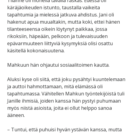
Tilanne oli monella tavalla raskas. Edessä oli
käräjäoikeuden istunto, taustalla vaikeita
tapahtumia ja mielessä jatkuva ahdistus. Jani oli
hakenut apua muualtakin, mutta koki, ettei hänen
tilanteeseensa oikein löytynyt paikkaa, jossa
rikoksiin, häpeään, pelkoon ja tulevaisuuden
epävarmuuteen liittyviä kysymyksiä olisi osattu
käsitellä kokonaisuutena.
Mahkuun hän ohjautui sosiaalitoimen kautta.
Aluksi kyse oli siitä, että joku pysähtyi kuuntelemaan
ja auttoi hahmottamaan, mitä elämässä oli
tapahtumassa. Vähitellen Mahkun työntekijöistä tuli
Janille ihmisiä, joiden kanssa hän pystyi puhumaan
myös niistä asioista, joita ei ollut helppo sanoa
ääneen.
– Tuntui, että puhuisi hyvän ystävän kanssa, mutta