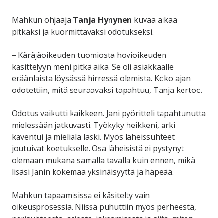
Mahkun ohjaaja
Tanja Hynynen
kuvaa aikaa
pitkäksi ja kuormittavaksi odotukseksi.
– Käräjäoikeuden tuomiosta hovioikeuden
käsittelyyn meni pitkä aika. Se oli asiakkaalle
eräänlaista löysässä hirressä olemista. Koko ajan
odotettiin, mitä seuraavaksi tapahtuu, Tanja kertoo.
Odotus vaikutti kaikkeen. Jani pyöritteli tapahtunutta
mielessään jatkuvasti. Työkyky heikkeni, arki
kaventui ja mieliala laski. Myös läheissuhteet
joutuivat koetukselle. Osa läheisistä ei pystynyt
olemaan mukana samalla tavalla kuin ennen, mikä
lisäsi Janin kokemaa yksinäisyyttä ja häpeää.
Mahkun tapaamisissa ei käsitelty vain
oikeusprosessia. Niissä puhuttiin myös perheestä,