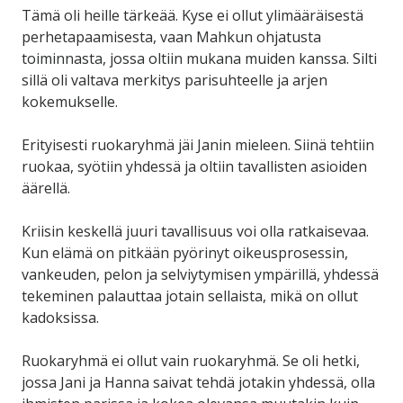
Tämä oli heille tärkeää. Kyse ei ollut ylimääräisestä
perhetapaamisesta, vaan Mahkun ohjatusta
toiminnasta, jossa oltiin mukana muiden kanssa. Silti
sillä oli valtava merkitys parisuhteelle ja arjen
kokemukselle.
Erityisesti ruokaryhmä jäi Janin mieleen. Siinä tehtiin
ruokaa, syötiin yhdessä ja oltiin tavallisten asioiden
äärellä.
Kriisin keskellä juuri tavallisuus voi olla ratkaisevaa.
Kun elämä on pitkään pyörinyt oikeusprosessin,
vankeuden, pelon ja selviytymisen ympärillä, yhdessä
tekeminen palauttaa jotain sellaista, mikä on ollut
kadoksissa.
Ruokaryhmä ei ollut vain ruokaryhmä. Se oli hetki,
jossa Jani ja Hanna saivat tehdä jotakin yhdessä, olla