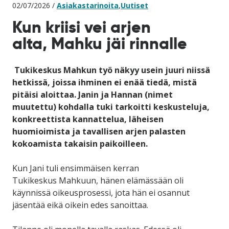
02/07/2026 /
Asiakastarinoita
,
Uutiset
Kun kriisi vei arjen
alta, Mahku jäi rinnalle
T
ukikeskus
Mahkun työ näkyy usein juuri niissä
hetkissä, joissa ihminen ei enää tiedä, mistä
pitäisi aloittaa. Janin ja Hannan (nimet
muutettu) kohdalla tuki tarkoitti keskusteluja,
konkreettista kannattelua, läheisen
huomioimista ja tavallisen arjen palasten
kokoamista takaisin paikoilleen.
Kun Jani tuli ensimmäisen kerran
Tukikeskus Mahkuun, hänen elämässään oli
käynnissä oikeusprosessi, jota hän ei osannut
jäsentää eikä oikein edes sanoittaa.