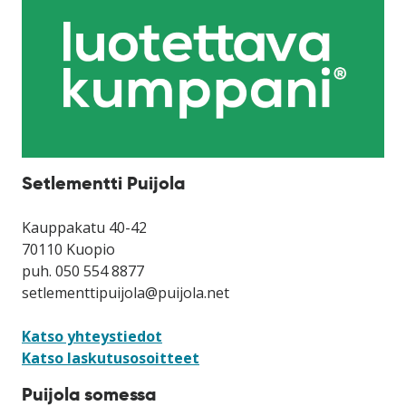
Setlementti Puijola
Kauppakatu 40-42
70110 Kuopio
puh. 050 554 8877
setlementtipuijola@puijola.net
Katso yhteystiedot
Katso laskutusosoitteet
Puijola somessa