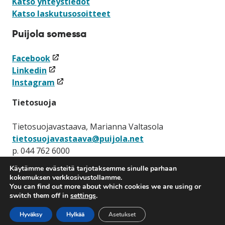
Katso yhteystiedot
Katso laskutusosoitteet
Puijola somessa
(linkki
Facebook
(linkki
avataan
Linkedin
avataan
uuteen
(linkki
Instagram
uuteen
ikkunaan)
avataan
Tietosuoja
ikkunaan)
uuteen
ikkunaan)
Tietosuojavastaava, Marianna Valtasola
tietosuojavastaava@puijola.net
p. 044 762 6000
Käytämme evästeitä tarjotaksemme sinulle parhaan
Tietosuojaseloste
kokemuksen verkkosivustollamme.
You can find out more about which cookies we are using or
switch them off in
settings
.
Hyväksy
Hylkää
Asetukset
(linkki
(linkki