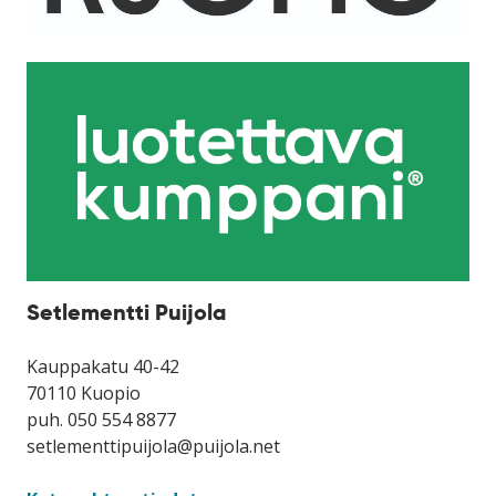
Setlementti Puijola
Kauppakatu 40-42
70110 Kuopio
puh. 050 554 8877
setlementtipuijola@puijola.net