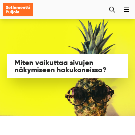
Setlementti
Etsi
Puijola
Pää
sivustolta
Siirry
sisältöön
Miten vaikuttaa sivujen
näkymiseen hakukoneissa?