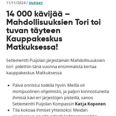
11/11/2024 /
Uutiset
14 000 kävijää –
Mahdollisuuksien Tori toi
tuvan täyteen
Kauppakeskus
Matkuksessa!
Setlementti Puijolan järjestämän Mahdollisuuksien
tori pidettiin tänä vuonna ensimmäistä kertaa
kauppakeskus Matkuksessa.
Päivä onnistui todella hyvin. Meillä oli
monipuolinen ohjelmisto, ja paljon kiinnostuneita
ihmisiä kävi eri järjestöjen pisteillä, sanoo
Setlementti Puijolan Kompassin
Katja Koponen
.
Tila kokoaa ihmiset yhteisöksi. Meidän