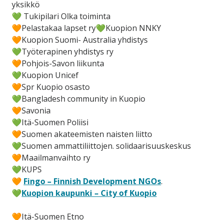
yksikkö
💚 Tukipilari Olka toiminta
🧡Pelastakaa lapset ry💚Kuopion NNKY
🧡Kuopion Suomi- Australia yhdistys
💚Työterapinen yhdistys ry
🧡Pohjois-Savon liikunta
💚Kuopion Unicef
🧡Spr Kuopio osasto
💚Bangladesh community in Kuopio
🧡Savonia
💚Itä-Suomen Poliisi
🧡Suomen akateemisten naisten liitto
💚Suomen ammattiliittojen. solidaarisuuskeskus
🧡Maailmanvaihto ry
💚KUPS
🧡
Fingo – Finnish Development NGOs
.
💚
Kuopion kaupunki – City of Kuopio
🧡Itä-Suomen Etno