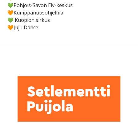
💚Pohjois-Savon Ely-keskus
🧡Kumppanuusohjelma
💚 Kuopion sirkus
🧡Juju Dance