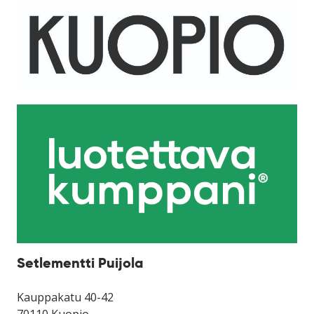
Setlementti Puijola
Kauppakatu 40-42