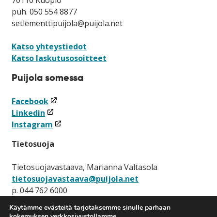
70110 Kuopio
puh. 050 554 8877
setlementtipuijola@puijola.net
Katso yhteystiedot
Katso laskutusosoitteet
Puijola somessa
(linkki
Facebook
(linkki
avataan
Linkedin
avataan
uuteen
(linkki
Instagram
uuteen
ikkunaan)
avataan
Tietosuoja
ikkunaan)
uuteen
ikkunaan)
Tietosuojavastaava, Marianna Valtasola
tietosuojavastaava@puijola.net
p. 044 762 6000
Käytämme evästeitä tarjotaksemme sinulle parhaan
Tietosuojaseloste
kokemuksen verkkosivustollamme.