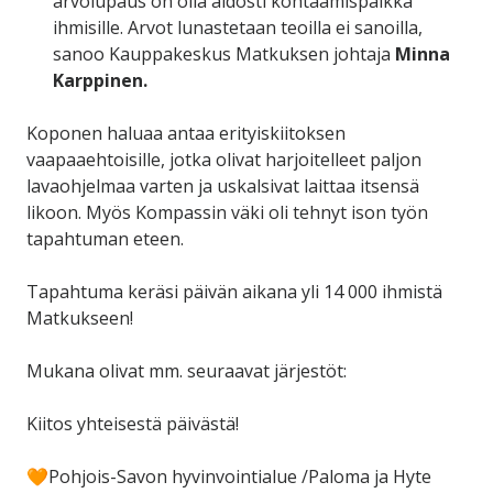
arvolupaus on olla aidosti kohtaamispaikka
ihmisille. Arvot lunastetaan teoilla ei sanoilla,
sanoo Kauppakeskus Matkuksen johtaja
Minna
Karppinen.
Koponen haluaa antaa erityiskiitoksen
vaapaaehtoisille, jotka olivat harjoitelleet paljon
lavaohjelmaa varten ja uskalsivat laittaa itsensä
likoon. Myös Kompassin väki oli tehnyt ison työn
tapahtuman eteen.
Tapahtuma keräsi päivän aikana yli 14 000 ihmistä
Matkukseen!
Mukana olivat mm. seuraavat järjestöt:
Kiitos yhteisestä päivästä!
🧡Pohjois-Savon hyvinvointialue /Paloma ja Hyte