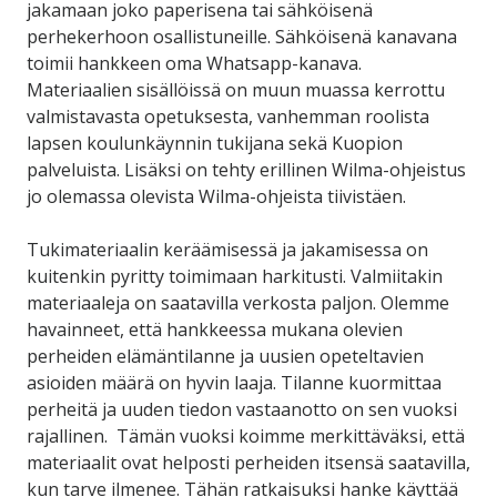
jakamaan joko paperisena tai sähköisenä
perhekerhoon osallistuneille. Sähköisenä kanavana
toimii hankkeen oma Whatsapp-kanava.
Materiaalien sisällöissä on muun muassa kerrottu
valmistavasta opetuksesta, vanhemman roolista
lapsen koulunkäynnin tukijana sekä Kuopion
palveluista. Lisäksi on tehty erillinen Wilma-ohjeistus
jo olemassa olevista Wilma-ohjeista tiivistäen.
Tukimateriaalin keräämisessä ja jakamisessa on
kuitenkin pyritty toimimaan harkitusti. Valmiitakin
materiaaleja on saatavilla verkosta paljon. Olemme
havainneet, että hankkeessa mukana olevien
perheiden elämäntilanne ja uusien opeteltavien
asioiden määrä on hyvin laaja. Tilanne kuormittaa
perheitä ja uuden tiedon vastaanotto on sen vuoksi
rajallinen. Tämän vuoksi koimme merkittäväksi, että
materiaalit ovat helposti perheiden itsensä saatavilla,
kun tarve ilmenee. Tähän ratkaisuksi hanke käyttää