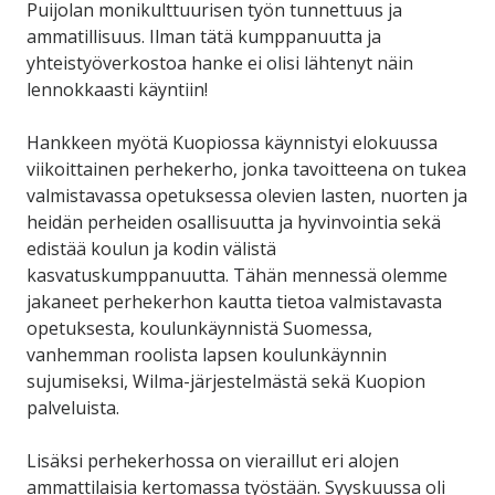
Puijolan monikulttuurisen työn tunnettuus ja
ammatillisuus. Ilman tätä kumppanuutta ja
yhteistyöverkostoa hanke ei olisi lähtenyt näin
lennokkaasti käyntiin!
Hankkeen myötä Kuopiossa käynnistyi elokuussa
viikoittainen perhekerho, jonka tavoitteena on tukea
valmistavassa opetuksessa olevien lasten, nuorten ja
heidän perheiden osallisuutta ja hyvinvointia sekä
edistää koulun ja kodin välistä
kasvatuskumppanuutta. Tähän mennessä olemme
jakaneet perhekerhon kautta tietoa valmistavasta
opetuksesta, koulunkäynnistä Suomessa,
vanhemman roolista lapsen koulunkäynnin
sujumiseksi, Wilma-järjestelmästä sekä Kuopion
palveluista.
Lisäksi perhekerhossa on vieraillut eri alojen
ammattilaisia kertomassa työstään. Syyskuussa oli