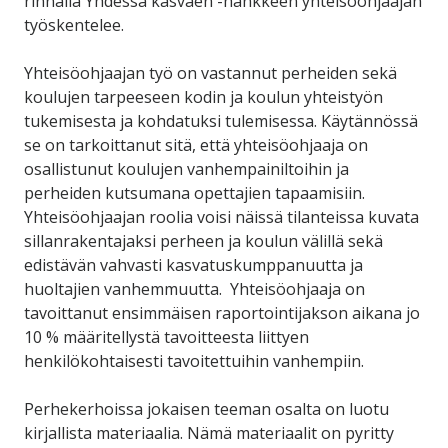
rinnalla Yhdessä kasvaen -hankkeen yhteisöohjaajan
työskentelee.
Yhteisöohjaajan työ on vastannut perheiden sekä
koulujen tarpeeseen kodin ja koulun yhteistyön
tukemisesta ja kohdatuksi tulemisessa. Käytännössä
se on tarkoittanut sitä, että yhteisöohjaaja on
osallistunut koulujen vanhempainiltoihin ja
perheiden kutsumana opettajien tapaamisiin.
Yhteisöohjaajan roolia voisi näissä tilanteissa kuvata
sillanrakentajaksi perheen ja koulun välillä sekä
edistävän vahvasti kasvatuskumppanuutta ja
huoltajien vanhemmuutta. Yhteisöohjaaja on
tavoittanut ensimmäisen raportointijakson aikana jo
10 % määritellystä tavoitteesta liittyen
henkilökohtaisesti tavoitettuihin vanhempiin.
Perhekerhoissa jokaisen teeman osalta on luotu
kirjallista materiaalia. Nämä materiaalit on pyritty