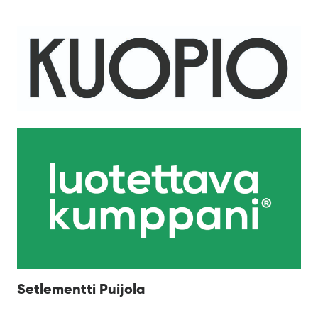
Setlementti Puijola