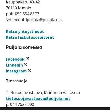
Kauppakatu 40-42
70110 Kuopio
puh. 050 554 8877
setlementtipuijola@puijola.net
Katso yhteystiedot
Katso laskutusosoitteet
Puijola somessa
(linkki
Facebook
(linkki
avataan
Linkedin
avataan
uuteen
(linkki
Instagram
uuteen
ikkunaan)
avataan
Tietosuoja
ikkunaan)
uuteen
ikkunaan)
Tietosuojavastaava, Marianna Valtasola
tietosuojavastaava@puijola.net
p. 044 762 6000