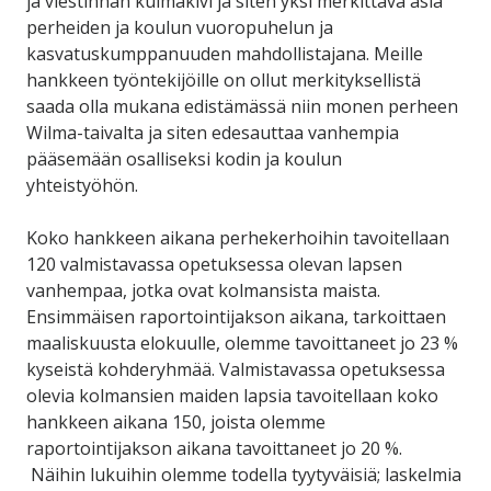
ja viestinnän kulmakivi ja siten yksi merkittävä asia
perheiden ja koulun vuoropuhelun ja
kasvatuskumppanuuden mahdollistajana. Meille
hankkeen työntekijöille on ollut merkityksellistä
saada olla mukana edistämässä niin monen perheen
Wilma-taivalta ja siten edesauttaa vanhempia
pääsemään osalliseksi kodin ja koulun
yhteistyöhön.
Koko hankkeen aikana perhekerhoihin tavoitellaan
120 valmistavassa opetuksessa olevan lapsen
vanhempaa, jotka ovat kolmansista maista.
Ensimmäisen raportointijakson aikana, tarkoittaen
maaliskuusta elokuulle, olemme tavoittaneet jo 23 %
kyseistä kohderyhmää. Valmistavassa opetuksessa
olevia kolmansien maiden lapsia tavoitellaan koko
hankkeen aikana 150, joista olemme
raportointijakson aikana tavoittaneet jo 20 %.
Näihin lukuihin olemme todella tyytyväisiä; laskelmia