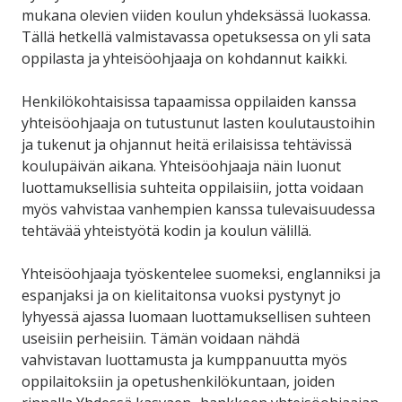
mukana olevien viiden koulun yhdeksässä luokassa.
Tällä hetkellä valmistavassa opetuksessa on yli sata
oppilasta ja yhteisöohjaaja on kohdannut kaikki.
Henkilökohtaisissa tapaamissa oppilaiden kanssa
yhteisöohjaaja on tutustunut lasten koulutaustoihin
ja tukenut ja ohjannut heitä erilaisissa tehtävissä
koulupäivän aikana. Yhteisöohjaaja näin luonut
luottamuksellisia suhteita oppilaisiin, jotta voidaan
myös vahvistaa vanhempien kanssa tulevaisuudessa
tehtävää yhteistyötä kodin ja koulun välillä.
Yhteisöohjaaja työskentelee suomeksi, englanniksi ja
espanjaksi ja on kielitaitonsa vuoksi pystynyt jo
lyhyessä ajassa luomaan luottamuksellisen suhteen
useisiin perheisiin. Tämän voidaan nähdä
vahvistavan luottamusta ja kumppanuutta myös
oppilaitoksiin ja opetushenkilökuntaan, joiden