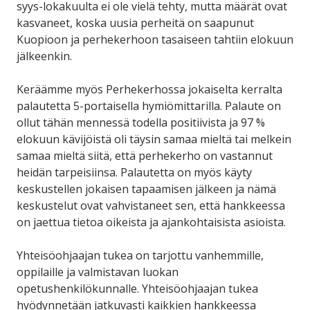
syys-lokakuulta ei ole vielä tehty, mutta määrät ovat
kasvaneet, koska uusia perheitä on saapunut
Kuopioon ja perhekerhoon tasaiseen tahtiin elokuun
jälkeenkin.
Keräämme myös Perhekerhossa jokaiselta kerralta
palautetta 5-portaisella hymiömittarilla. Palaute on
ollut tähän mennessä todella positiivista ja 97 %
elokuun kävijöistä oli täysin samaa mieltä tai melkein
samaa mieltä siitä, että perhekerho on vastannut
heidän tarpeisiinsa. Palautetta on myös käyty
keskustellen jokaisen tapaamisen jälkeen ja nämä
keskustelut ovat vahvistaneet sen, että hankkeessa
on jaettua tietoa oikeista ja ajankohtaisista asioista.
Yhteisöohjaajan tukea on tarjottu vanhemmille,
oppilaille ja valmistavan luokan
opetushenkilökunnalle. Yhteisöohjaajan tukea
hyödynnetään jatkuvasti kaikkien hankkeessa