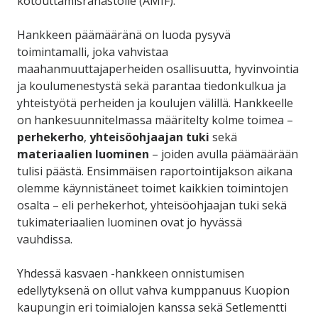
kotouttamisrahastolle (AMIF).
Hankkeen päämääränä on luoda pysyvä
toimintamalli, joka vahvistaa
maahanmuuttajaperheiden osallisuutta, hyvinvointia
ja koulumenestystä sekä parantaa tiedonkulkua ja
yhteistyötä perheiden ja koulujen välillä. Hankkeelle
on hankesuunnitelmassa määritelty kolme toimea –
perhekerho
,
yhteisöohjaajan tuki
sekä
materiaalien luominen
– joiden avulla päämäärään
tulisi päästä. Ensimmäisen raportointijakson aikana
olemme käynnistäneet toimet kaikkien toimintojen
osalta – eli perhekerhot, yhteisöohjaajan tuki sekä
tukimateriaalien luominen ovat jo hyvässä
vauhdissa.
Yhdessä kasvaen -hankkeen onnistumisen
edellytyksenä on ollut vahva kumppanuus Kuopion
kaupungin eri toimialojen kanssa sekä Setlementti