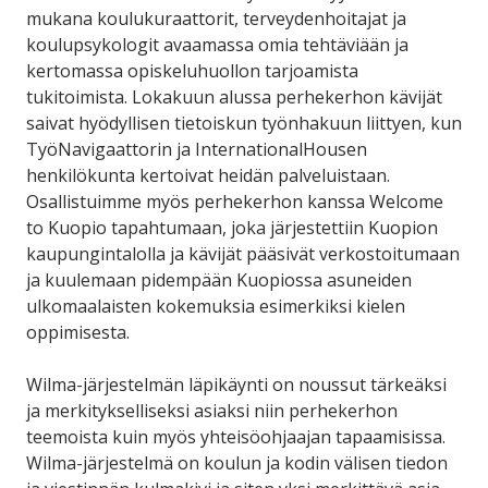
mukana koulukuraattorit, terveydenhoitajat ja
koulupsykologit avaamassa omia tehtäviään ja
kertomassa opiskeluhuollon tarjoamista
tukitoimista. Lokakuun alussa perhekerhon kävijät
saivat hyödyllisen tietoiskun työnhakuun liittyen, kun
TyöNavigaattorin ja InternationalHousen
henkilökunta kertoivat heidän palveluistaan.
Osallistuimme myös perhekerhon kanssa Welcome
to Kuopio tapahtumaan, joka järjestettiin Kuopion
kaupungintalolla ja kävijät pääsivät verkostoitumaan
ja kuulemaan pidempään Kuopiossa asuneiden
ulkomaalaisten kokemuksia esimerkiksi kielen
oppimisesta.
Wilma-järjestelmän läpikäynti on noussut tärkeäksi
ja merkitykselliseksi asiaksi niin perhekerhon
teemoista kuin myös yhteisöohjaajan tapaamisissa.
Wilma-järjestelmä on koulun ja kodin välisen tiedon