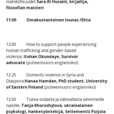
mahdollisuudet
Sara Al Husaini, kirjailija,
filosofian maisteri
11:00 Omakustanteinen lounas /Ehta
12.00 How to support people experiencing
human trafficking and gender-based
violence,
Itohan Okundaye, Survivor
advocate
(puheenvuoro englanniksi)
12.25 Domestic violence in Syria and
Diaspora
Hanaa Hamdan, PhD student, University
of Eastern Finland
(puheenvuoro englanniksi)
12.50 Tukea sodasta ja väkivallasta selvinneille
naisille,
Tanja Khoroshylova, ukrainalainen
psykologi, hanketyöntekijä, Setlementti Puijola