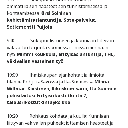
ammattilaisen haasteet sen tunnistamisessa ja
kohtaamisessa
Kirsi Soininen
kehittämisasiantuntija, Sote-palvelut,
Setlementti Puijola
9:40 Sukupuolistuneen ja kunniaan liittyvän
väkivallan torjunta suomessa – missä mennään
nyt?
Mimmi Koukkula, erityisasiantuntija, THL,
väkivallan vastainen työ
10:00 Ihmiskaupan ajankohtaisia ilmiöitä,
tilanne Pohjois-Savossa ja Itä-Suomessa
Minna
Willman-Koistinen, Rikoskomisario, Itä-Suomen
poliisilaitos/ Erityisrikostutkinta 2,
talousrikostutkintayksikkö
10:20 Rohkeus kohdata ja kuulla: Kunniaan
liittyvän väkivallan puheeksiottamisen haasteet ja