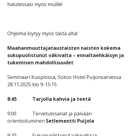
halutessasi myös muille!
Ohjelma löytyy myös tästä alta!
Maahanmuuttajataustaisten naisten kokema
sukupuolistunut väkivalta – ennaltaehkäisyn ja
tukemisen mahdollisuudet
Seminaari Kuopiossa, Sokos Hotel Puijonsarvessa
28.11.2025 klo 9-15.15
8:45 Tarjolla kahvia ja teetä
9:00 Tervetulosanat ja päivään
orientoituminen
Setlementti Puijola
9:20 Sukupuolistunut väkivalta ja