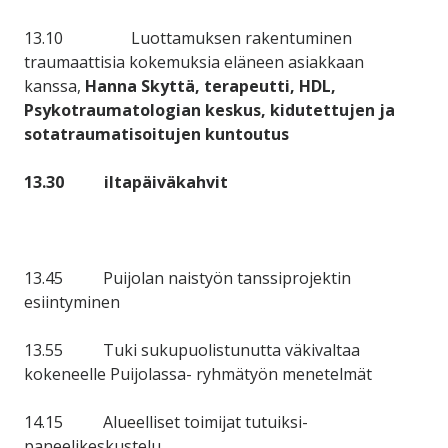
13.10 Luottamuksen rakentuminen
traumaattisia kokemuksia eläneen asiakkaan
kanssa,
Hanna Skyttä, terapeutti, HDL,
Psykotraumatologian keskus, kidutettujen ja
sotatraumatisoitujen kuntoutus
13.30
iltapäiväkahvit
13.45 Puijolan naistyön tanssiprojektin
esiintyminen
13.55 Tuki sukupuolistunutta väkivaltaa
kokeneelle Puijolassa- ryhmätyön menetelmät
14.15 Alueelliset toimijat tutuiksi-
paneelikeskustelu