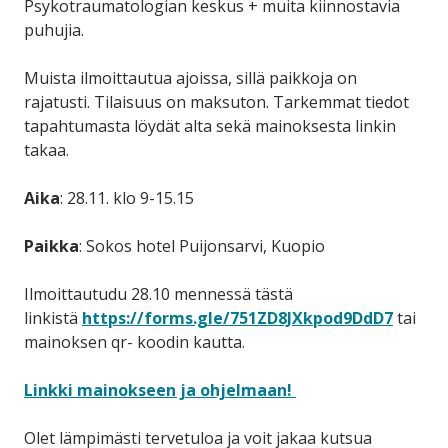
Psykotraumatologian keskus + muita kiinnostavia
puhujia.
Muista ilmoittautua ajoissa, sillä paikkoja on
rajatusti. Tilaisuus on maksuton. Tarkemmat tiedot
tapahtumasta löydät alta sekä mainoksesta linkin
takaa.
Aika
: 28.11. klo 9-15.15
Paikka
: Sokos hotel Puijonsarvi, Kuopio
Ilmoittautudu 28.10 mennessä tästä
linkistä
https://forms.gle/751ZD8JXkpod9DdD7
tai
mainoksen qr- koodin kautta.
Linkki mainokseen ja ohjelmaan!
Olet lämpimästi tervetuloa ja voit jakaa kutsua