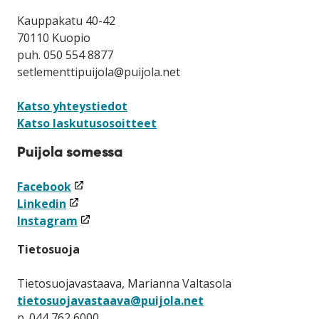
Kauppakatu 40-42
70110 Kuopio
puh. 050 554 8877
setlementtipuijola@puijola.net
Katso yhteystiedot
Katso laskutusosoitteet
Puijola somessa
(linkki
Facebook
(linkki
avataan
Linkedin
avataan
uuteen
(linkki
Instagram
uuteen
ikkunaan)
avataan
Tietosuoja
ikkunaan)
uuteen
ikkunaan)
Tietosuojavastaava, Marianna Valtasola
tietosuojavastaava@puijola.net
p. 044 762 6000