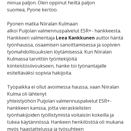
minua paljon. Olen oppinut heiltä paljon
suomea, Pyone kertoo.
Pyonen matka Niiralan Kulmaan
alkoi Puijolan valmennuspalvelut ESR+- hankkeesta.
Hankkeen valmentaja
Leea Kankkunen
auttoi häntä
työnhaussa, osaamisen sanoittamisessa ja sopivien
työmahdollisuuksien löytämisessä. Kun Niiralan
Kulmassa tarvittiin työntekijöitä
kiinteistösiivoukseen, hanke toi työnantajalle
esiteltäväksi sopivia hakijoita.
Työpaikka ei ollut avoimessa haussa, vaan Niiralan
Kulma oli lähtenyt
yhteistyöhön Puijolan valmennuspalvelut ESR+-
hankkeen kanssa, jotta vieraskielisten
työnhakijoiden työllistymistä voitaisiin kokeilla ja
tukea käytännössä. Hankeen henkilöstöä oli mukana
myös haastattelussa ja työsuhteen