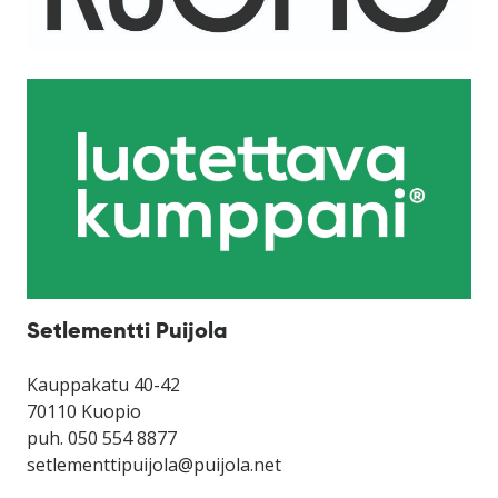
Setlementti Puijola
Kauppakatu 40-42
70110 Kuopio
puh. 050 554 8877
setlementtipuijola@puijola.net