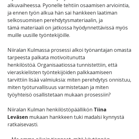
alkuvaiheessa. Pyonelle tehtiin osaamisen arviointia,
ja ennen työn alkua hän sai hankkeen laatiman
selkosuomisen perehdytysmateriaalin,
ja
tämä materiaali on jatkossa hyödynnettävissä myös
muille uusille työntekijöille.
Niiralan Kulmassa prosessi alkoi työnantajan omasta
tarpeesta
palkata motivoitunutta
henkilöstöä
. Organisaatiossa tunnistettiin, että
vieraskielisten työntekijöiden palkkaamiseen
tarvittiin lisää valmiuksia: miten perehdytys onnistuu,
miten työturvallisuus varmistetaan ja miten
työyhteisö osallistetaan mukaan prosessiin?
Niiralan Kulman henkilöstöpäällikön
Tiina
Leväsen
mukaan hankkeen tuki madalsi kynnystä
ratkaisevasti.