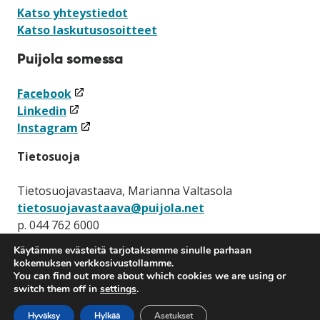
Katso yhteystiedot
Katso laskutusosoitteet
Puijola somessa
(linkki
Facebook
(linkki
avataan
Linkedin
avataan
uuteen
(linkki
Instagram
uuteen
ikkunaan)
avataan
Tietosuoja
ikkunaan)
uuteen
ikkunaan)
Tietosuojavastaava, Marianna Valtasola
tietosuojavastaava@puijola.net
p. 044 762 6000
Käytämme evästeitä tarjotaksemme sinulle parhaan
Tietosuojaseloste
kokemuksen verkkosivustollamme.
You can find out more about which cookies we are using or
switch them off in
settings
.
Hyväksy
Hylkää
Asetukset