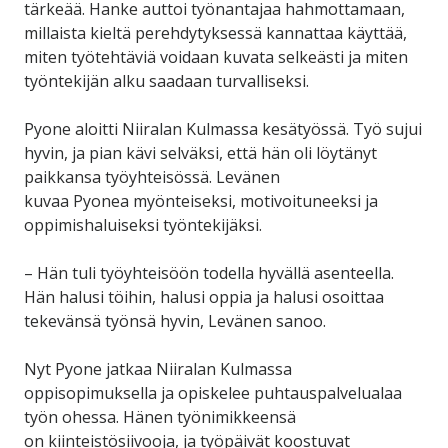
tärkeää. Hanke auttoi työnantajaa hahmottamaan,
millaista kieltä perehdytyksessä kannattaa käyttää,
miten työtehtäviä voidaan kuvata selkeästi ja miten
työntekijän alku saadaan turvalliseksi.
Pyone aloitti Niiralan Kulmassa kesätyössä. Työ sujui
hyvin, ja pian kävi selväksi, että hän oli löytänyt
paikkansa työyhteisössä. Levänen
kuvaa Pyonea myönteiseksi, motivoituneeksi ja
oppimishaluiseksi työntekijäksi.
– Hän tuli työyhteisöön todella hyvällä asenteella.
Hän halusi töihin, halusi oppia ja halusi osoittaa
tekevänsä työnsä hyvin, Levänen sanoo.
Nyt Pyone jatkaa Niiralan Kulmassa
oppisopimuksella ja opiskelee puhtauspalvelualaa
työn ohessa. Hänen työnimikkeensä
on
kiinteistösiivooja, j
a työpäivät koostuvat