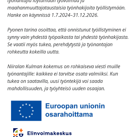
työnantajia löytämään työvoimaa ja
maahanmuuttajataustaisia työnhakijoita työllistymään.
Hanke on käynnissä 1.7.2024–31.12.2026.
Pyonen tarina osoittaa, että onnistunut työllistyminen ei
synny vain yhdestä työpaikasta tai yhdestä työnhakijasta.
Se vaatii myös tukea, perehdytystä ja työnantajan
rohkeutta kokeilla uutta.
Niiralan Kulman kokemus on rohkaiseva viesti muille
työnantajille: kaikkea ei tarvitse osata valmiiksi. Kun
tukea on saatavilla, uusi työntekijä voi saada
mahdollisuuden, ja työyhteisö uuden osaajan.