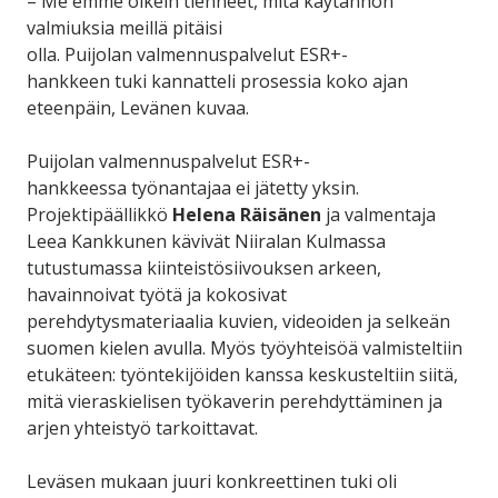
– Me emme oikein tienneet, mitä käytännön
valmiuksia meillä pitäisi
olla. Puijolan valmennuspalvelut ESR+-
hankkeen tuki kannatteli prosessia koko ajan
eteenpäin, Levänen kuvaa.
Puijolan valmennuspalvelut ESR+-
hankkeessa työnantajaa ei jätetty yksin.
Projektipäällikkö
Helena Räisänen
ja valmentaja
Leea Kankkunen kävivät Niiralan Kulmassa
tutustumassa kiinteistösiivouksen arkeen,
havainnoivat työtä ja kokosivat
perehdytysmateriaalia kuvien, videoiden ja selkeän
suomen kielen avulla. Myös työyhteisöä valmisteltiin
etukäteen: työntekijöiden kanssa keskusteltiin siitä,
mitä vieraskielisen työkaverin perehdyttäminen ja
arjen yhteistyö tarkoittavat.
Leväsen mukaan juuri konkreettinen tuki oli