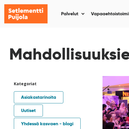
Setlementti
Siirry
Puijola
sisältöön
Palvelut
Vapaaehtoistoimi
Näytä
alasivut
kohteelle
“Palvelut
”
Mahdollisuuksie
Lajittele
Kategoriat
Asiakastarinoita
Uutiset
Yhdessä kasvaen - blogi