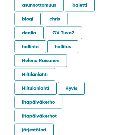
asunnottomuus
baletti
blogi
chris
dealia
GV Tuva2
hallinto
hallitus
Helena Räisänen
Hiltilanlahti
Hiltulanlahti
Hyvis
iltapäiväkerho
iltapäiväkerhot
järjestötori