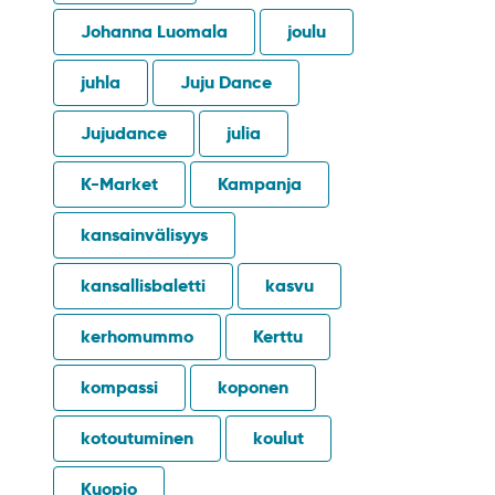
Johanna Luomala
joulu
juhla
Juju Dance
Jujudance
julia
K-Market
Kampanja
kansainvälisyys
kansallisbaletti
kasvu
kerhomummo
Kerttu
kompassi
koponen
kotoutuminen
koulut
Kuopio