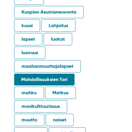
Kuopion Asumisneuvonta
kuusi
Lahjoitus
lapset
luokat
luovuus
maahanmuuttajalapset
Mahdollisuuksien Tori
mahku
Matkus
monikulttuurisuus
muutto
naiset