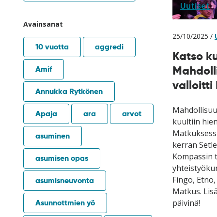
Uutiset
Avainsanat
25/10/2025 /
10 vuotta
aggredi
Katso k
Mahdolli
Amif
valloitt
Annukka Rytkönen
Mahdollisuuk
Apaja
ara
arvot
kuultiin hie
Matkuksessa.
asuminen
kerran Setle
Kompassin t
asumisen opas
yhteistyöku
Fingo, Etno
asumisneuvonta
Matkus. Lisä
Asunnottmien yö
päivinä!