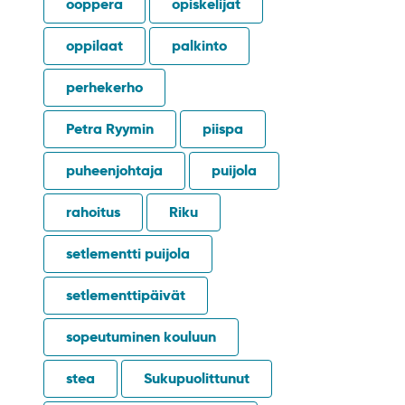
ooppera
opiskelijat
oppilaat
palkinto
perhekerho
Petra Ryymin
piispa
puheenjohtaja
puijola
rahoitus
Riku
setlementti puijola
setlementtipäivät
sopeutuminen kouluun
stea
Sukupuolittunut