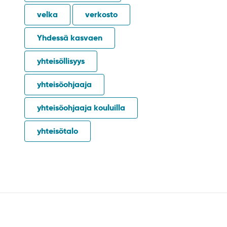
velka
verkosto
Yhdessä kasvaen
yhteisöllisyys
yhteisöohjaaja
yhteisöohjaaja kouluilla
yhteisötalo