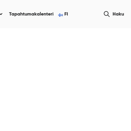
Etsi
Tapahtumakalenteri
FI
Haku
Näytä
sivustolta
alasivut
kohteelle
“Yhteystiedot
”