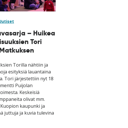
Uutiset
uvasarja – Huikea
suuksien Tori
i Matkuksen
sien Torilla nähtiin ja
noja esityksiä lauantaina
 Tori järjestettiin nyt 18
mentti Puijolan
oimesta. Keskeisiä
mppaneita olivat mm.
, Kuopion kaupunki ja
ä juttuja ja kuvia tulevina