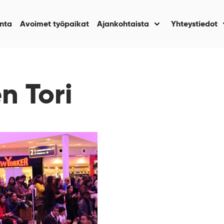
nta
Avoimet työpaikat
Ajankohtaista
Yhteystiedot
Näytä
alasivut
kohteelle
“Ajankohtaista
”
n Tori