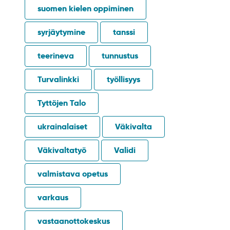
suomen kielen oppiminen
syrjäytymine
tanssi
teerineva
tunnustus
Turvalinkki
työllisyys
Tyttöjen Talo
ukrainalaiset
Väkivalta
Väkivaltatyö
Validi
valmistava opetus
varkaus
vastaanottokeskus