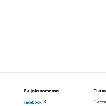
Puijola somessa
Tieto
(linkki
Tietos
Facebook