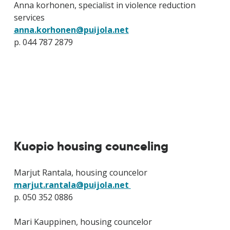
Anna korhonen, specialist in violence reduction
services
anna.korhonen@puijola.net
p. 044 787 2879
Kuopio housing counceling
Marjut Rantala, housing councelor
marjut.rantala@puijola.net
p. 050 352 0886
Mari Kauppinen, housing councelor