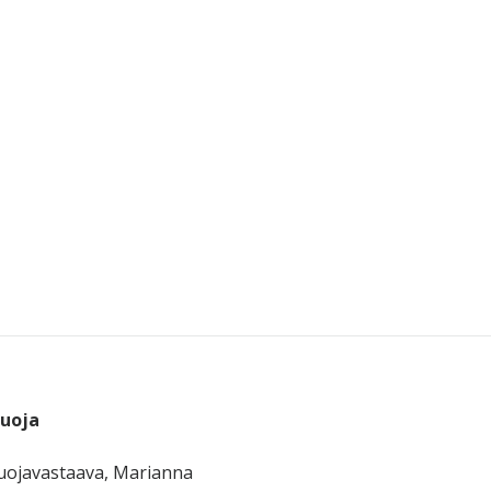
suoja
uojavastaava, Marianna