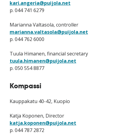
kari.angeria@puijola.net
p. 044 741 6279
Marianna Valtasola, controller
marianna.valtasola@puijola.net
p. 044 762 6000
Tuula Himanen, financial secretary
tuula.himanen@puijola.net
p. 050 554 8877
Kompassi
Kauppakatu 40-42, Kuopio
Katja Koponen, Director
katja.koponen@puijola.net
p. 044 787 2872