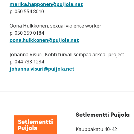
marika.happonen@puijola.net
p. 050 554 8010
Oona Hulkkonen, sexual violence worker
p. 050 359 0184
oona.hulkkonen@puijola.net
Johanna Visuri, Kohti turvallisempaa arkea -project
p. 044 733 1234
johanna.visuri@puijola.net
Setlementti Puijola
Kauppakatu 40-42