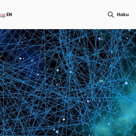
Etsi
EN
Haku
sivustolta