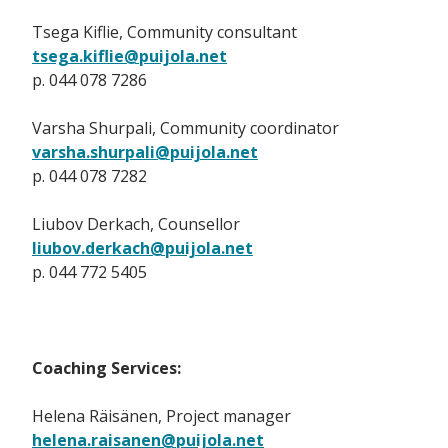
Tsega Kiflie, Community consultant
tsega.kiflie@puijola.net
p. 044 078 7286
Varsha Shurpali, Community coordinator
varsha.shurpali@puijola.net
p. 044 078 7282
Liubov Derkach, Counsellor
liubov.derkach@puijola.net
p. 044 772 5405
Coaching Services:
Helena Räisänen, Project manager
helena.raisanen@puijola.net