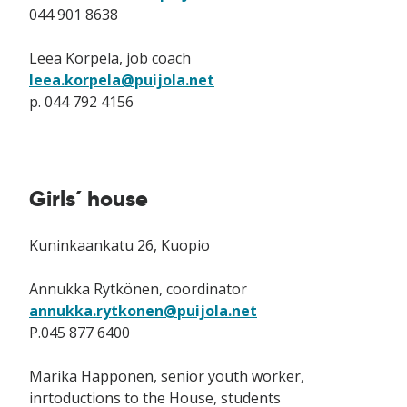
044 901 8638
Leea Korpela, job coach
leea.korpela@puijola.net
p. 044 792 4156
Girls´ house
Kuninkaankatu 26, Kuopio
Annukka Rytkönen, coordinator
annukka.rytkonen@puijola.net
P.045 877 6400
Marika Happonen, senior youth worker,
inrtoductions to the House, students