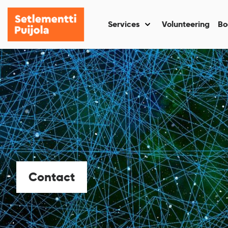
Setlementti
Skip
Puijola
to
Services
Volunteering
Bo
Näytä
content
alasivut
kohteelle
“Services
”
Contact