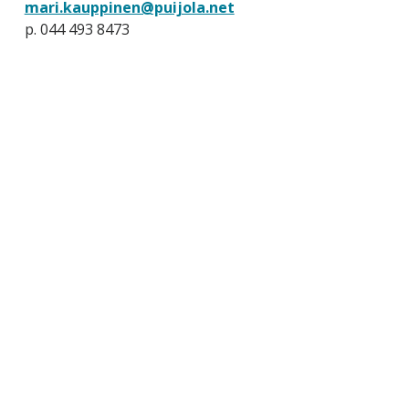
mari.kauppinen@puijola.net
p. 044 493 8473