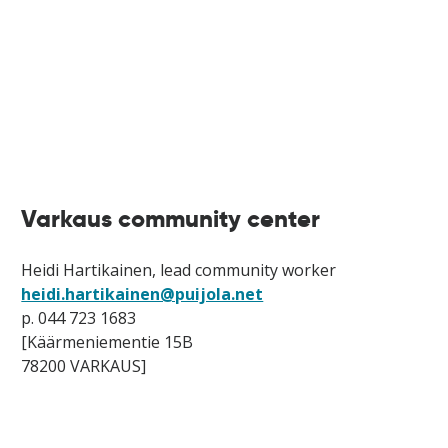
Varkaus community center
Heidi Hartikainen, lead community worker
heidi.hartikainen@puijola.net
p. 044 723 1683
[Käärmeniementie 15B
78200 VARKAUS]