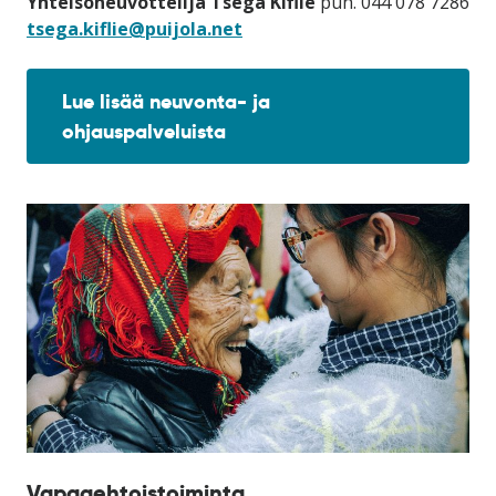
Yhteisöneuvottelija Tsega Kiflie
puh. 044 078 7286
tsega.kiflie@puijola.net
Lue lisää neuvonta- ja
ohjauspalveluista
Vapaaehtoistoiminta