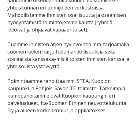
ääntämme oikeudenmukaisuuden edistämiseksi
yhteiskunnan eri toimijoiden verkostoissa.
Mahdollistamme ihmisten osallisuutta ja osaamisen
hyödyntämistä toimintojemme kautta (ryhmiä
ideoivat ja ohjaavat vapaaehtoiset).
Tuemme ihmisten arjen hyvinvointia mm. tarjoamalla
suomen kielen harjoittelumahdollisuuksia sekä
sosiaalisia kanssakäymisiä toisten ihmisten kanssa ja
yhteisöllistä ystävyyttä.
Toimintaamme rahoittaa mm. STEA, Kuopion
kaupunki ja Pohjois-Savon TE-toimisto. Tärkeimpiä
kumppaneitamme ovat Kuopion kaupungin eri
palvelualueet, Itä-Suomen Etninen neuvottelukunta,
Ely ja alueen korkeakoulut ja oppilaitokset.