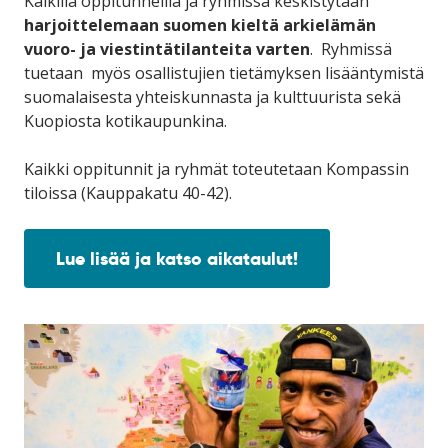
Kaikilla oppitunneilla ja ryhmissä keskistytään
harjoittelemaan suomen kieltä arkielämän
vuoro- ja viestintätilanteita varten
. Ryhmissä
tuetaan myös osallistujien tietämyksen lisääntymistä
suomalaisesta yhteiskunnasta ja kulttuurista sekä
Kuopiosta kotikaupunkina.
Kaikki oppitunnit ja ryhmät toteutetaan Kompassin
tiloissa (Kauppakatu 40-42).
Lue lisää ja katso aikataulut!