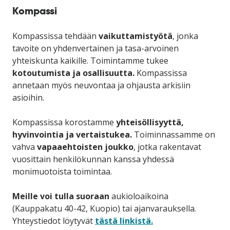
Kompassi
Kompassissa tehdään
vaikuttamistyötä
, jonka
tavoite on yhdenvertainen ja tasa-arvoinen
yhteiskunta kaikille. Toimintamme tukee
kotoutumista ja osallisuutta.
Kompassissa
annetaan myös neuvontaa ja ohjausta arkisiin
asioihin.
Kompassissa korostamme
yhteisöllisyyttä,
hyvinvointia ja vertaistukea.
Toiminnassamme on
vahva
vapaaehtoisten joukko
, jotka rakentavat
vuosittain henkilökunnan kanssa yhdessä
monimuotoista toimintaa.
Meille voi tulla suoraan
aukioloaikoina
(Kauppakatu 40-42, Kuopio) tai ajanvarauksella.
Yhteystiedot löytyvät
tästä linkistä.