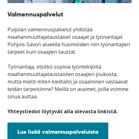
Valmennuspalvelut
Puijolan valmennuspalvelut yhdistää
maahanmuuttajataustaiset osaajat ja työnantajat
Pohjois-Savon alueella huomioiden niin työnantajien
tarpeet kuin osaajien taustat.
Työnantaja, etsitkö sopivia työntekijöitä
maahanmuuttajataustaisten osaajien joukosta,
mutta mietit miten kielitaito ja osaaminen vastaavat
teidän tarpeisiinne? Meillä on avaimet, joilla voimme
sinua auttaa.
Yhteystiedot löytyvät alla olevasta linkistä.
Lue lisää valmennuspalveluista