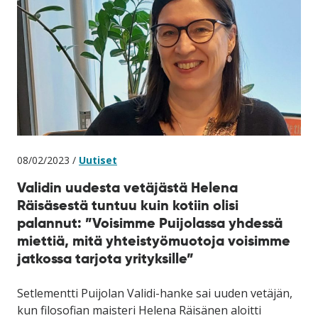
08/02/2023 /
Uutiset
Validin uudesta vetäjästä Helena
Räisäsestä tuntuu kuin kotiin olisi
palannut: ”Voisimme Puijolassa yhdessä
miettiä, mitä yhteistyömuotoja voisimme
jatkossa tarjota yrityksille”
Setlementti Puijolan Validi-hanke sai uuden vetäjän,
kun filosofian maisteri Helena Räisänen aloitti