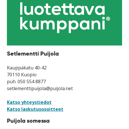
Setlementti Puijola
Kauppakatu 40-42
70110 Kuopio
puh. 050 554 8877
setlementtipuijola@puijola.net
Katso yhteystiedot
Katso laskutusosoitteet
Puijola somessa