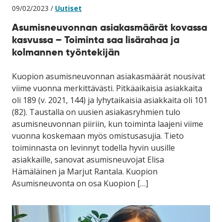
09/02/2023 /
Uutiset
Asumisneuvonnan asiakasmäärät kovassa
kasvussa – Toiminta saa lisärahaa ja
kolmannen työntekijän
Kuopion asumisneuvonnan asiakasmäärät nousivat
viime vuonna merkittävästi. Pitkäaikaisia asiakkaita
oli 189 (v. 2021, 144) ja lyhytaikaisia asiakkaita oli 101
(82). Taustalla on uusien asiakasryhmien tulo
asumisneuvonnan piiriin, kun toiminta laajeni viime
vuonna koskemaan myös omistusasujia. Tieto
toiminnasta on levinnyt todella hyvin uusille
asiakkaille, sanovat asumisneuvojat Elisa
Hämäläinen ja Marjut Rantala. Kuopion
Asumisneuvonta on osa Kuopion […]