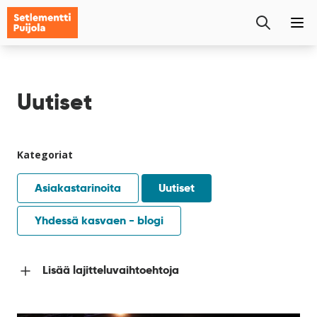
Setlementti
Etsi
Puijola
Pää
sivustolta
Siirry
sisältöön
Uutiset
Lajittele
Kategoriat
Asiakastarinoita
Uutiset
Yhdessä kasvaen - blogi
Lisää lajitteluvaihtoehtoja