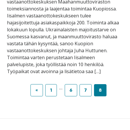
vastaanottokeskuksen Maahanmuuttoviraston
toimeksiannosta ja laajentaa toimintaa Kuopiossa.
Iisalmen vastaanottokeskukseen tulee
hajasijoitettuja asiakaspaikkoja 200. Toiminta alkaa
lokakuun lopulla. Ukrainalaisten majoitustarve on
Suomessa kasvanut, ja maanmuuttovirasto haluaa
vastata tähän kysyntää, sanoo Kuopion
vastaanottokeskuksen johtaja Juha Huttunen.
Toimintaa varten perustetaan Iisalmeen
palvelupiste, joka työllistää noin 10 henkilöä.
Työpaikat ovat avoinna ja lisätietoa saa […]
…
«
1
6
7
8