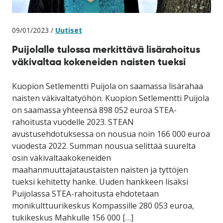
09/01/2023 /
Uutiset
Puijolalle tulossa merkittävä lisärahoitus
väkivaltaa kokeneiden naisten tueksi
Kuopion Setlementti Puijola on saamassa lisärahaa
naisten väkivaltatyöhön. Kuopion Setlementti Puijola
on saamassa yhteensä 898 052 euroa STEA-
rahoitusta vuodelle 2023. STEAN
avustusehdotuksessa on nousua noin 166 000 euroa
vuodesta 2022. Summan nousua selittää suurelta
osin väkivaltaakokeneiden
maahanmuuttajataustaisten naisten ja tyttöjen
tueksi kehitetty hanke. Uuden hankkeen lisäksi
Puijolassa STEA-rahoitusta ehdotetaan
monikulttuurikeskus Kompassille 280 053 euroa,
tukikeskus Mahkulle 156 000 […]